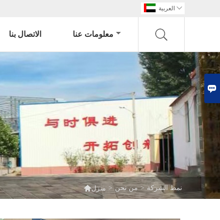

العربية
معلومات عنا
الاتصال بنا


نمط الشركة
>
من نحن
>
منزل