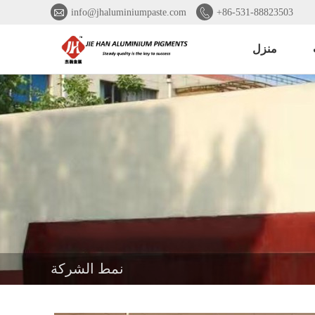


info@jhaluminiumpaste.com
+86-531-88823503
منزل
نمط الشركة