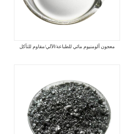
معجون ألومنيوم مائي للطباعة/الآلي/مقاوم للتآكل