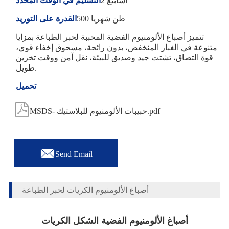
2 أسابيع
التسليم في الوقت المحدد
500 طن شهريا
القدرة على التوريد
تتميز أصباغ الألومنيوم الفضية المحببة لحبر الطباعة بمزايا
متنوعة في الغبار المنخفض، بدون رائحة، مسحوق إخفاء قوي،
قوة التصاق، تشتت جيد وصديق للبيئة، نقل آمن ووقت تخزين
طويل.
تحميل

MSDS- حبيبات الألومنيوم للبلاستيك.pdf

Send Email
أصباغ الألومنيوم الكريات لحبر الطباعة
أصباغ الألومنيوم الفضية الشكل الكريات