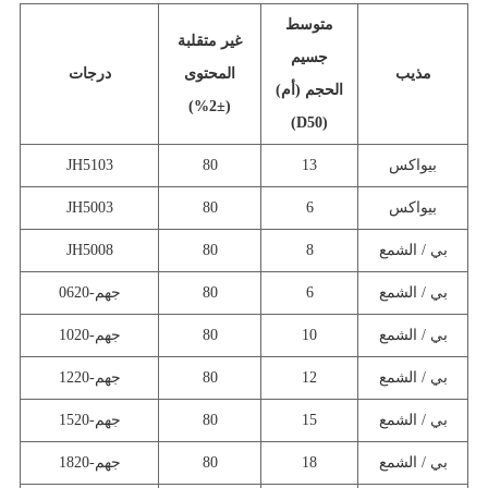
متوسط
غير متقلبة
جسيم
مذيب
المحتوى
درجات
الحجم (أم)
(±2%)
(D50)
بيواكس
13
80
JH5103
بيواكس
6
80
JH5003
بي / الشمع
8
80
JH5008
بي / الشمع
6
80
جهم-0620
بي / الشمع
10
80
جهم-1020
بي / الشمع
12
80
جهم-1220
بي / الشمع
15
80
جهم-1520
بي / الشمع
18
80
جهم-1820