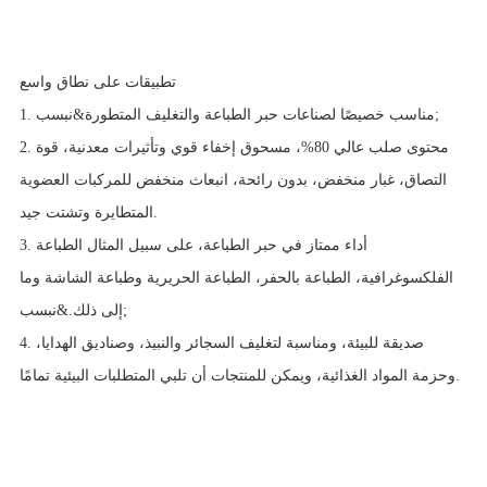
تطبيقات على نطاق واسع
1. مناسب خصيصًا لصناعات حبر الطباعة والتغليف المتطورة&نبسب;
2. محتوى صلب عالي 80%، مسحوق إخفاء قوي وتأثيرات معدنية، قوة
التصاق، غبار منخفض، بدون رائحة، انبعاث منخفض للمركبات العضوية
المتطايرة وتشتت جيد.
3. أداء ممتاز في حبر الطباعة، على سبيل المثال الطباعة
الفلكسوغرافية، الطباعة بالحفر، الطباعة الحريرية وطباعة الشاشة وما
إلى ذلك.&نبسب;
4. صديقة للبيئة، ومناسبة لتغليف السجائر والنبيذ، وصناديق الهدايا،
وحزمة المواد الغذائية، ويمكن للمنتجات أن تلبي المتطلبات البيئية تمامًا.