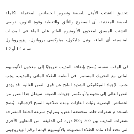
لتحقيق التشتت الأمثل للصبغة وتطوير الخصائص المحتملة الكاملة
للصبغة المعدنية، أي السطوع والتألق والتغطية وقوة التلوين، نوصي
بالتشتت المسبق لمعجون الألومنيوم القائم على الماء في المذيبات
المناسبة، أي الماء، بوتيل جليكول، ميثوكسي بروبانول، إيزوبروبانول
بنسبة 1:1 أو 1:2.
في الوقت نفسه، يُنصح بإضافة المذيب تدريجيًا إلى معجون الألومنيوم
المائي مع التحريك المستمر. في أنظمة الطلاء المائي والمذيب، يجب
تجنب الإجهاد الميكانيكي الشديد الناتج عن قوى القص العالية. قد يؤدي
القص العالي إلى تشوه و/أو تكسر جزيئات الصبغة. سيقلل هذا الضرر من
الخصائص البصرية وثبات الغازات ومدة صلاحية المنتج الإجمالية. يُنصح
باستخدام شفرات خلط منخفضة القص، وتتراوح سرعة الخلط المقترحة
لشفرات المذيب بين 500 و800 دورة في الدقيقة. من المعايير الأخرى
التي تحدد أداء مادة الطلاء المصبوغة بالألومنيوم قيمة الرقم الهيدروجيني