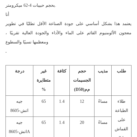
بحجم حبيبات 4-62 ميكرومتر.
أنا
يعتمد هذا بشكل أساسي على جودة الصناعة الأقل تطلبًا في تطوير
معجون الألومنيوم القائم على الماء والأداء والجودة العالية تقريبًا ،
ومعظمها نسبيًا والسطوع
.
طلب
مذيب
حجم
كثافة
غير
درجة
الجسيمات
متطايرة
م
م
(D50)
%
طلاء
مساءً
12
1.4
65
جيه
الطباعة
اتش-8605
على
مساءً
20
1.4
65
جيه
القماش
اتش-8605A