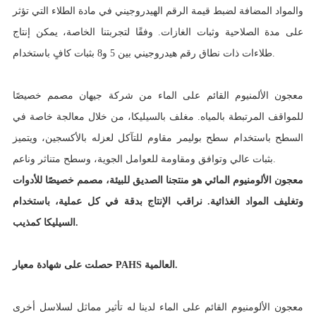
والمواد المضافة لضبط قيمة الرقم الهيدروجيني في مادة الطلاء التي تؤثر
على مدة الصلاحية وثبات الغازات. وفقًا لتجربتنا الخاصة، يمكن إنتاج
طلاءات ذات نطاق رقم هيدروجيني بين 5 و8 بثبات كافٍ باستخدام.
معجون الألمنيوم القائم على الماء من شركة جيهان مصمم خصيصًا
للمواقف المرتبطة بالمياه. مغلف بالسيليكا، من خلال معالجة خاصة في
السطح باستخدام سطح بوليمر مقاوم للتآكل لعزله بالأكسجين، ويتميز
بثبات عالي وتوافق ومقاومة للعوامل الجوية، وسطح متناثر وناعم.
معجون الألومنيوم المائي هو منتجنا الصديق للبيئة، مصمم خصيصًا للأدوات
وتغليف المواد الغذائية. نراقب الإنتاج بدقة في كل عملية، باستخدام
السيليكا كمذيب.
حصلت على شهادة معيار PAHS العالمية.
معجون الألومنيوم القائم على الماء لدينا له تأثير مماثل لسلاسل أخرى