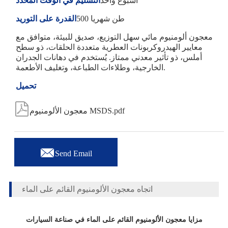
أسبوع واحد
التسليم في الوقت المحدد
500 طن شهريا
القدرة على التوريد
معجون ألومنيوم مائي سهل التوزيع، صديق للبيئة، متوافق مع
معايير الهيدروكربونات العطرية متعددة الحلقات، ذو سطح
أملس، ذو تأثير معدني ممتاز. يُستخدم في دهانات الجدران
الخارجية، وطلاءات الطباعة، وتغليف الأطعمة.
تحميل

معجون الألومنيوم MSDS.pdf

Send Email
اتجاه معجون الألومنيوم القائم على الماء
مزايا معجون الألومنيوم القائم على الماء في صناعة السيارات