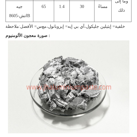
وما إلى
مساءً
30
1.4
65
جيه
ذلك
اتش-8605B
خلفية= إيثيلين جليكول
،
آي بي إيه= إيزوبانول
،
مع
س= الأفضل
:
ملاحظة
صورة معجون الألومنيوم :