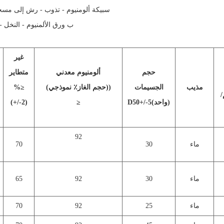
سبيكة ألومنيوم - تذوب - رش إلى مسحو
ب ورق الألمنيوم - النخل - ا
غير
حجم
ألومنيوم معدني
متطاير
مذيب
الجسيمات
(حجم الغاز٪ نموذجي))
≥
%
/
D50+/-5(واحد)
≥
(+/-2)
92
ماء
30
70
ماء
30
92
65
ماء
25
92
70