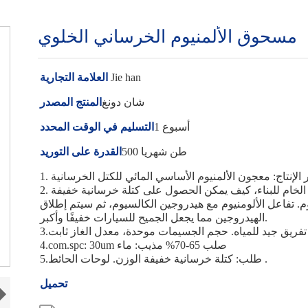
مسحوق الألمنيوم الخرساني الخلوي
Jie han
العلامة التجارية
شان دونغ
المنتج المصدر
أسبوع 1
التسليم في الوقت المحدد
500 طن شهريا
القدرة على التوريد
2. مسحوق الألمنيوم الخرساني الهوائي هو أحد المواد الخام للبناء، كيف يمكن الحصول على كتلة خرسانية خفيفة
م. تفاعل الألومنيوم مع هيدروجين الكالسيوم، ثم سيتم إطلاق
الهيدروجين مما يجعل الجميح للسيارات خفيفًا وأكبر.
: تفريق جيد للمياه. حجم الجسيمات موحدة، معدل الغاز ثابت
4.com.spc: 30um صلب 65-70% مذيب: ماء
5.طلب: كتلة خرسانية خفيفة الوزن. لوحات الحائط .
تحميل