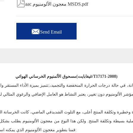

aac معجون الألومنيوم MSDS.pdf

Send Email
(غيغابايت/T17171-2008)
مسحوق الألمنيوم الخرساني الهوائي
ة، في حالة درجات الحرارة المنخفضة والتجميد،
تتميز بميزة الأداء المستقر والنشاط العالي ومريحة في الاستخدام وسهلة التوزيع&نبسب;
في الماضي، كانت الخرسانة ا
ملية بسيطة وتكلفة المنتج. ولكن هذا النوع من معجون الألومنيوم يطلب بشك
قمنا بتطوير معجون الألومنيوم الذي يمكنه استخدام المياه العامة والحصول على نتيجة جيدة لعملية المنتج: