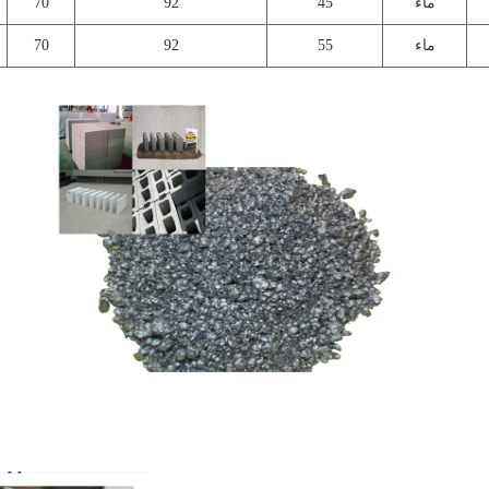
ماء
45
92
70
ماء
55
92
70