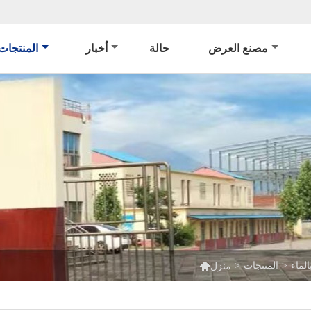
مصنع العرض
حالة
أخبار
المنتجات

الماء
>
المنتجات
>
منزل