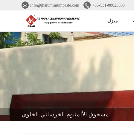


info@jhaluminiumpaste.com
+86-531-88823503
منزل
مسحوق الألمنيوم الخرساني الخلوي