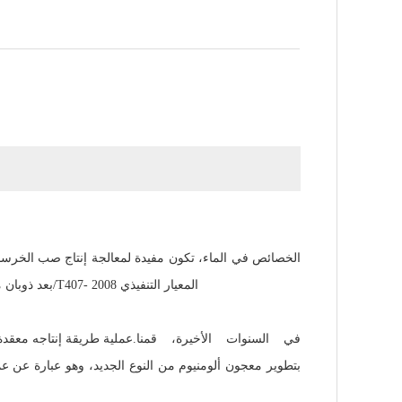
الخصائص في الماء، تكون مفيدة لمعالجة إنتاج صب الخرسان
بعد ذوبان مؤشر الألومنيوم دون تغيير، يعتبر النشاط هو العامل الإضافي والرغوي المثالي لمنتج السيليكات، المؤشر العام يصل أو يتجاوز البلد جي سي/T407- المعيار التنفيذي 2008
في السنوات الأخيرة، قمنا
عملية طريقة إنتاجه معقدة وخطيرة وتكلفة المنتج أعلى، مع التلوث الشديد.
بتطوير معجون ألومنيوم من النوع الجديد، وهو عبارة عن ع