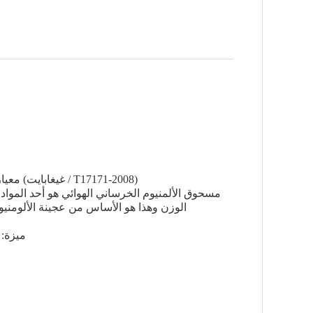
1. معيار الإنتاج: معجون الألمنيوم الأساسي المائي للكتل الخرسانية (غيغابايت / T17171-2008)
الوزن وهذا هو الأساس من عجينة الألومنيو
3.ميزة